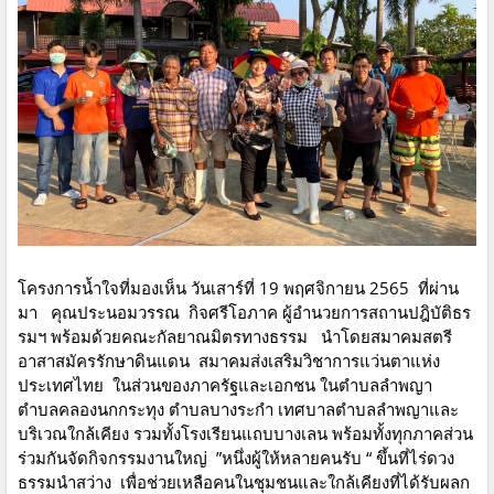
โครงการน้ำใจที่มองเห็น วันเสาร์ที่ 19 พฤศจิกายน 2565 ที่ผ่าน
มา คุณประนอมวรรณ กิจศรีโอภาค ผู้อำนวยการสถานปฎิบัติธร
รมฯ พร้อมด้วยคณะกัลยาณมิตรทางธรรม นำโดยสมาคมสตรี
อาสาสมัครรักษาดินแดน สมาคมส่งเสริมวิชาการแว่นตาแห่ง
ประเทศไทย ในส่วนของภาครัฐและเอกชน ในตำบลลำพญา
ตำบลคลองนกกระทุง ตำบลบางระกำ เทศบาลตำบลลำพญาและ
บริเวณใกล้เคียง รวมทั้งโรงเรียนแถบบางเลน พร้อมทั้งทุกภาคส่วน
ร่วมกันจัดกิจกรรมงานใหญ่ ”หนึ่งผู้ให้หลายคนรับ “ ขึ้นที่ไร่ดวง
ธรรมนำสว่าง เพื่อช่วยเหลือคนในชุมชนและใกล้เคียงที่ได้รับผลก