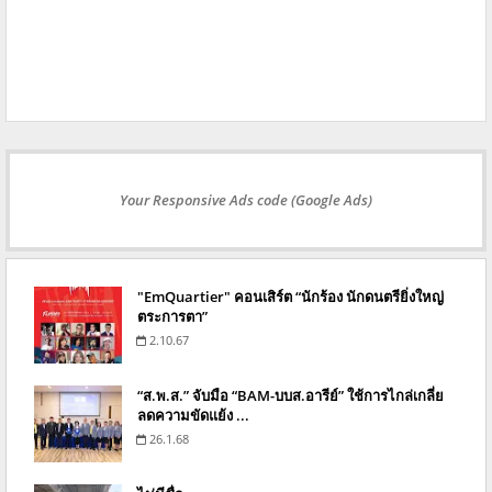
Your Responsive Ads code (Google Ads)
"EmQuartier" คอนเสิร์ต “นักร้อง นักดนตรียิ่งใหญ่
ตระการตา”
2.10.67
“ส.พ.ส.” จับมือ “BAM-บบส.อารีย์” ใช้การไกล่เกลี่ย
ลดความขัดแย้ง ...
26.1.68