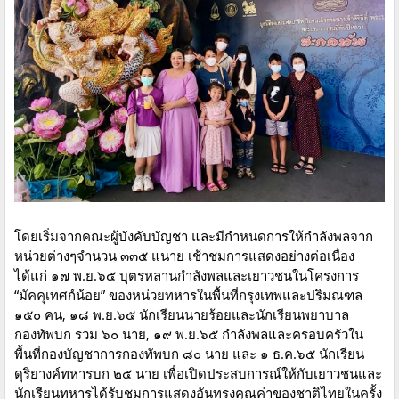
โดยเริ่มจากคณะผู้บังคับบัญชา และมีกำหนดการให้กำลังพลจาก
หน่วยต่างๆจำนวน ๓๓๕ แนาย เช้าชมการแสดงอย่างต่อเนื่อง
ได้แก่ ๑๗ พ.ย.๖๕ บุตรหลานกำลังพลและเยาวชนในโครงการ
“มัคคุเทศก์น้อย” ของหน่วยทหารในพื้นที่กรุงเทพและปริมณฑล
๑๕๐ คน, ๑๘ พ.ย.๖๕ นักเรียนนายร้อยและนักเรียนพยาบาล
กองทัพบก รวม ๖๐ นาย, ๑๙ พ.ย.๖๕ กำลังพลและครอบครัวใน
พื้นที่กองบัญชาการกองทัพบก ๘๐ นาย และ ๑ ธ.ค.๖๕ นักเรียน
ดุริยางค์ทหารบก ๒๕ นาย เพื่อเปิดประสบการณ์ให้กับเยาวชนและ
นักเรียนทหารได้รับชมการแสดงอันทรงคุณค่าของชาติไทยในครั้ง