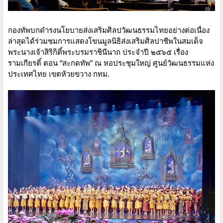
กองทัพบกดำรงนโยบายส่งเสริมศิลปวัฒนธรรมไทยอย่างต่อเนื่อง
ล่าสุดได้ร่วมชมการแสดงโขนมูลนิธิส่งเสริมศิลปาชีพในสมเด็จ
พระนางเจ้าสิริกิติ์พระบรมราชินีนาถ ประจำปี ๒๕๖๕ เรื่อง
รามเกียรติ์ ตอน “สะกดทัพ” ณ หอประชุมใหญ่ ศูนย์วัฒนธรรมแห่ง
ประเทศไทย เขตห้วยขวาง กทม.