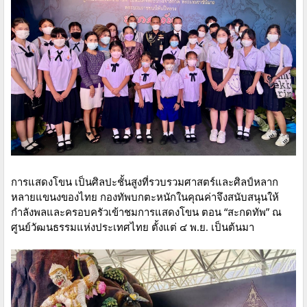
การแสดงโขน เป็นศิลปะชั้นสูงที่รวบรวมศาสตร์และศิลป์หลาก
หลายแขนงของไทย กองทัพบกตะหนักในคุณค่าจึงสนับสนุนให้
กำลังพลและครอบครัวเข้าชมการแสดงโขน ตอน “สะกดทัพ” ณ
ศูนย์วัฒนธรรมแห่งประเทศไทย ตั้งแต่ ๔ พ.ย. เป็นต้นมา