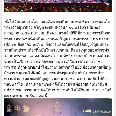
ซึ่งได้จัดแสดงในโอกาสเฉลิมฉลองปีมหามงคล ที่พระบาทสมเด็จ
พระเจ้าอยู่หัวทรงเจริญพระชนมพรรษา ๗๐ พรรษา เมื่อ ๒๘
กรกฎาคม ๒๕๖๕ และสมเด็จพระนางเจ้าสิริกิติ์พระบรมราชินีนาถ
พระบรมราชชนนีพันปีหลวง ทรงเจริญพระชนมพรรษา ๙๐ พรรษา
เมื่อ ๑๒ สิงหาคม ๒๕๖๕ ซึ่งการแสดงในครั้งนี้ได้อัญเชิญบทพระ
ราชนิพนธ์รามเกียรติ์ฉบับในพระบาทสมเด็จพระพุทธยอดฟ้าจุฬา
โลกมหาราชมาแสดง ในตอน “สะกดทัพ” ประกอบด้วย ๒ องค์ ๑๓
ฉาก เป็นเรื่องราวการต่อสู้ของ “หนุมาน” ในภารกิจตามไปช่วย
พระรามที่ถูกพญายักษ์ “ไมยราพ” ลักพาตัวไปยังเมืองบาดาลเพื่อมุ่ง
สังหาร หนุมานได้ฝันฝ่าอุปสรรคต่างๆและสู้รบกับไมยราพด้วย
ความสามารถและสติปัญญา จนสามารถช่วยพระรามกลับไปยัง
พลับพลาได้ เหล่าเทวดานางฟ้าจึงได้ร่ายรำเพื่ออวยพรเกียรติยศ
แก่พระราม การแสดงเปิดให้ประชาชนทั่วไปได้รับชม ระหว่างวันที่
๓๐ ตุลาคม - ๕ ธันวาคม นี้