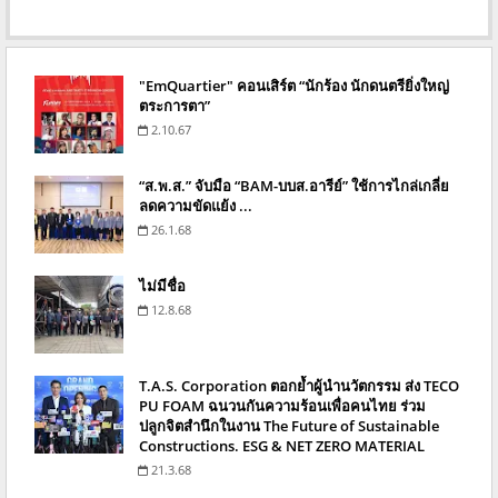
"EmQuartier" คอนเสิร์ต “นักร้อง นักดนตรียิ่งใหญ่
ตระการตา”
2.10.67
“ส.พ.ส.” จับมือ “BAM-บบส.อารีย์” ใช้การไกล่เกลี่ย
ลดความขัดแย้ง ...
26.1.68
ไม่มีชื่อ
12.8.68
T.A.S. Corporation ตอกย้ำผู้นำนวัตกรรม ส่ง TECO
PU FOAM ฉนวนกันความร้อนเพื่อคนไทย ร่วม
ปลูกจิตสำนึกในงาน The Future of Sustainable
Constructions. ESG & NET ZERO MATERIAL
21.3.68