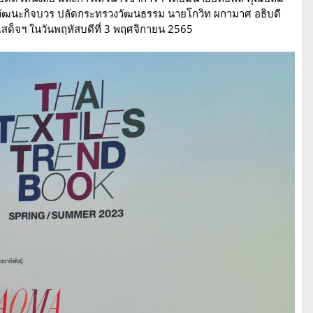
ีวัฒนะกิจบวร ปลัดกระทรวงวัฒนธรรม นายโกวิท ผกามาศ อธิบดี
ับเสด็จฯ ในวันพฤหัสบดีที่ 3 พฤศจิกายน 2565