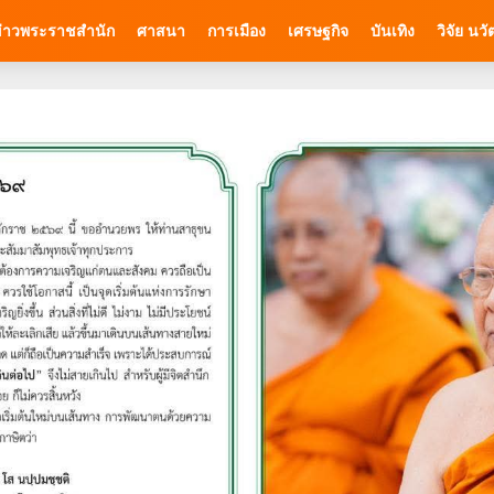
่าวพระราชสำนัก
ศาสนา
การเมือง
เศรษฐกิจ
บันเทิง
วิจัย นว