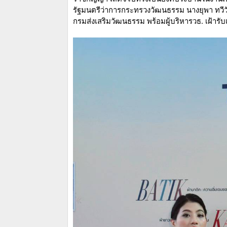
รัฐมนตรีว่าการกระทรวงวัฒนธรรม นางยุพา ทว
กรมส่งเสริมวัฒนธรรม พร้อมผู้บริหารวธ. เฝ้าร