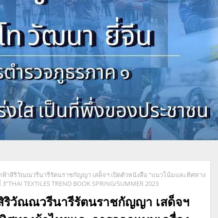
้าฟ้าสิริวัณณวรีนารีรัตนราชกัญญา เสด็จฯ เปิดตัวหนังสือ “แนวโน้มและทิศทาง
มที่ 3”THAI TEXTILES TREND BOOK SPRING/SUMMER 2023
าสิริวัณณวรีนารีรัตนราชกัญญา เสด็จฯ