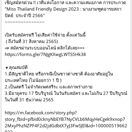
เชิญสมัครด่วน !! เวทีแห่งโอกาส และความเสมอภาค การประกวด
"Miss Thailand Friendly Design 2023 : นางงามฑูตอารยสถา
ปัตย์ ประจำปี 2566"
~~~~~~~~~~~~~~~
เปิดรับสมัครฟรี ไม่เสียค่าใช้จ่าย ตั้งแต่วันนี้
( ถึงวันที่ 31 สิงหาคม 2565)
📣 สมัครผ่านระบบออนไลน์ คลิกได้เลย••••
https://forms.gle/7NJgKXwgLWTS5Hk38
🔸คุณสมบัติ
1.มีสัญชาติไทย หรือกรณีเป็นชาวต่างชาติ ต้องอาศัยอยู่ใน
ประเทศไทย (ไม่น้อยกว่า 1 ปี )
2.เป็นสตรี ไม่จำกัดเพศสรีระ และสภาพร่างกาย
3.มีอายุครบ 17 ปีบริบูรณ์ ในวันรับสมัคร และไม่เกิน 27 ปีบริบูรณ์
ในวันที่ 31 ธันวาคม 2565
https://m.facebook.com/story.php?
story_fbid=pfbid0cknyNbEYB7NyCVLb6MqyHeCgek9xnop7
2MxyPhzNZPF4F2d2jdGdbtX7yJ3FwSJEl&id=100000519662
922