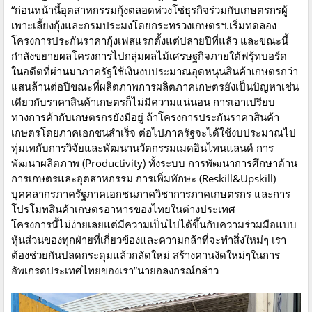
“ก่อนหน้านี้อุตสาหกรรมกุ้งตลอดห่วงโซ่ธุรกิจร่วมกับเกษตรกรผู้
เพาะเลี้ยงกุ้งและกรมประมงโดยกระทรวงเกษตรฯ.เริ่มทดลอง
โครงการประกันราคากุ้งเฟสแรกตั้งแต่ปลายปีที่แล้ว และขณะนี้
กำลังขยายผลโครงการไปกลุ่มผลไม้เศรษฐกิจภายใต้ฟรุ้ทบอร์ด
ในอดีตที่ผ่านมาภาครัฐใช้เงินงบประมาณอุดหนุนสินค้าเกษตรกว่า
แสนล้านต่อปีขณะที่ผลิตภาพการผลิตภาคเกษตรยังเป็นปัญหาเช่น
เดียวกับราคาสินค้าเกษตรก็ไม่มีความแน่นอน การเอาเปรียบ
ทางการค้ากับเกษตรกรยังมีอยู่ ถ้าโครงการประกันราคาสินค้า
เกษตรโดยภาคเอกชนสำเร็จ ต่อไปภาครัฐจะได้ใช้งบประมาณไป
ทุ่มเทกับการวิจัยและพัฒนานวัตกรรมเมดอินไทนแลนด์ การ
พัฒนาผลิตภาพ (Productivity) ทั้งระบบ การพัฒนาการศึกษาด้าน
การเกษตรและอุตสาหกรรม การเพิ่มทักษะ (Reskill&Upskill)
บุคคลากรภาครัฐภาคเอกชนภาควิชาการภาคเกษตรกร และการ
โปรโมทสินค้าเกษตรอาหารของไทยในต่างประเทศ
โครงการนี้ไม่ง่ายเลยแต่มีความเป็นไปได้ขึ้นกับความร่วมมือแบบ
หุ้นส่วนของทุกฝ่ายที่เกี่ยวข้องและความกล้าที่จะทำสิ่งใหม่ๆ เรา
ต้องช่วยกันปลดกระดุมแล้วกลัดใหม่ สร้างคานงัดใหม่ๆในการ
อัพเกรดประเทศไทยของเรา”นายอลงกรณ์กล่าว