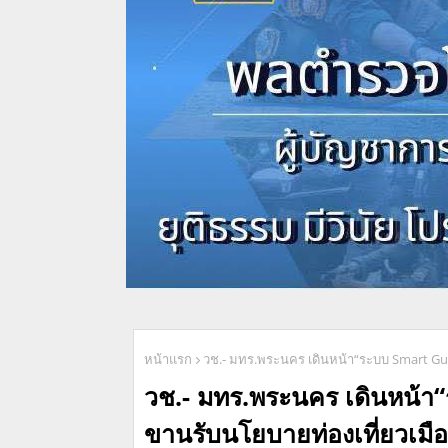
หน้าแรก
วช.- มทร.พระนคร เดินหน้า“ระบบ Smart Gui
วช.- มทร.พระนคร เดินหน้า
ขานรับนโยบายท่องเที่ยวเมื