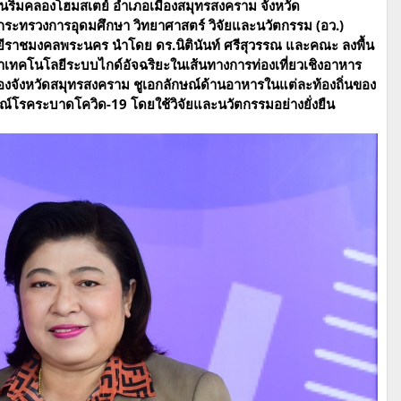
บ้านริมคลองโฮมสเตย์ อำเภอเมืองสมุทรสงคราม จังหวัด
 กระทรวงการอุดมศึกษา วิทยาศาสตร์ วิจัยและนวัตกรรม (อว.)
ยีราชมงคลพระนคร นำโดย ดร.นิตินันท์ ศรีสุวรรณ และคณะ ลงพื้น
เทคโนโลยีระบบไกด์อัจฉริยะในเส้นทางการท่องเที่ยวเชิงอาหาร
จของจังหวัดสมุทรสงคราม ชูเอกลักษณ์ด้านอาหารในแต่ละท้องถิ่นของ
รณ์โรคระบาดโควิด-19 โดยใช้วิจัยและนวัตกรรมอย่างยั่งยืน