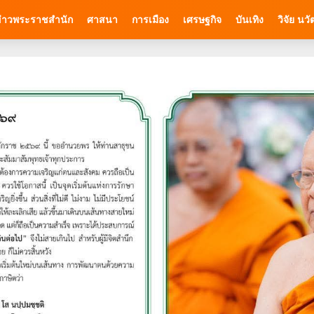
่าวพระราชสำนัก
ศาสนา
การเมือง
เศรษฐกิจ
บันเทิง
วิจัย นว