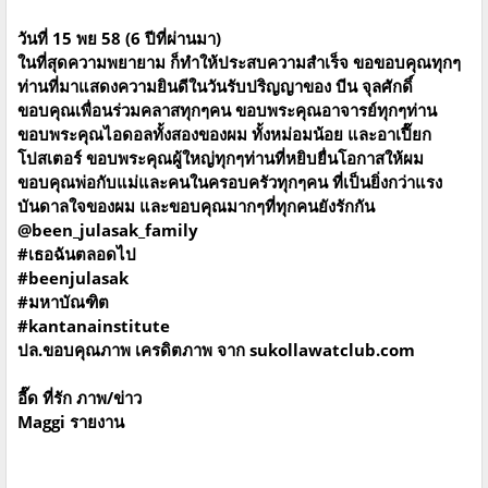
วันที่ 15 พย 58 (6 ปีที่ผ่านมา)
ในที่สุดความพยายาม ก็ทำให้ประสบความสำเร็จ ขอขอบคุณทุกๆ
ท่านที่มาแสดงความยินดีในวันรับปริญญาของ บีน จุลศักดิ์
ขอบคุณเพื่อนร่วมคลาสทุกๆคน ขอบพระคุณอาจารย์ทุกๆท่าน
ขอบพระคุณไอดอลทั้งสองของผม ทั้งหม่อมน้อย และอาเปี๊ยก
โปสเตอร์ ขอบพระคุณผู้ใหญ่ทุกๆท่านที่หยิบยื่นโอกาสให้ผม
ขอบคุณพ่อกับแม่และคนในครอบครัวทุกๆคน ที่เป็นยิ่งกว่าแรง
บันดาลใจของผม และขอบคุณมากๆที่ทุกคนยังรักกัน
@been_julasak_family
#เธอฉันตลอดไป
#beenjulasak
#มหาบัณฑิต
#kantanainstitute
ปล.ขอบคุณภาพ เครดิตภาพ จาก
sukollawatclub.com
อี๊ด ที่รัก ภาพ/ข่าว
Maggi รายงาน