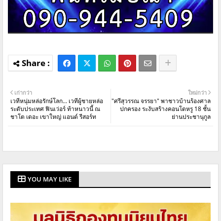
เก่ากว่า
ใหม่กว่า
เวทีหนุ่มหล่อรักษ์โลก... เวทีผู้ชายหล่อ
"ศรีสุวรรณ จรรยา" พาชาวบ้านร้องศาล
ระดับประเทศ ฟินเว่อร์ ท้าหนาวนี้ ณ
ปกครอง ระงับสร้างคอนโดหรู 18 ชั้น
ชาโต เดอะ เขาใหญ่ แอนด์ รีสอร์ท
ย่านประชานุกูล
YOU MAY LIKE