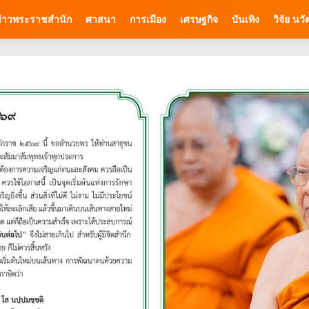
่าวพระราชสำนัก
ศาสนา
การเมือง
เศรษฐกิจ
บันเทิง
วิจัย นว