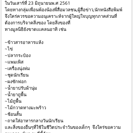
ในวันเสาร์ที่ 23 มิถุนายนพ.ศ 2561
โดยทางกลุ่มเพื่อนพ้องน้องพี่สื่อมวลชน,ผู้สื่อข่าว,นักหนังสือพิมพ์
จึงใคร่ควรขอความอนุเคราะห์จากผู้ใหญ่ใจบุญทุกภาคส่วนที่
ต้องการบริจาคสิ่งของ โดยสิ่งของที่
ทางมูลนิธิยังขาดเแคลนอาทิ เช่น
~ข้าวสารอาหารแห้ง
~ไข่
~ปลากระป๋อง
~แพมเพิส
~เครื่องนุ่งห่ม
~ชุดนักเรียน
~ผงซักฟอก
~น้ำยาปรับผ้านุ่ม
~น้ำยาถูพื้น
~ไม้ถูพื้น
~ไม้กวาดทางมะพร้าว
~ช้อนสั้น
~ถาดใส่อาหารกลางวันนักเรียน
และสิ่งของอื่นๆที่ใช้ในชีวิตประจำวันของเด็กๆ จึงใคร่ขอความ