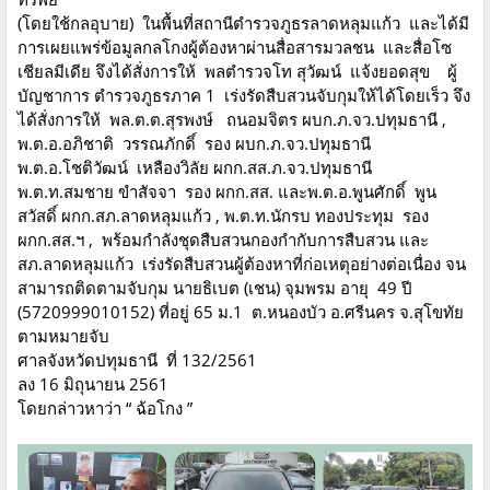
(โดยใช้กลอุบาย) ในพื้นที่สถานีตำรวจภูธรลาดหลุมแก้ว และได้มี
การเผยแพร่ข้อมูลกลโกงผู้ต้องหาผ่านสื่อสารมวลชน และสื่อโซ
เชียลมีเดีย จึงได้สั่งการให้ พลตำรวจโท สุวัฒน์ แจ้งยอดสุข ผู้
บัญชาการ ตำรวจภูธรภาค 1 เร่งรัดสืบสวนจับกุมให้ได้โดยเร็ว จึง
ได้สั่งการให้ พล.ต.ต.สุรพงษ์ ถนอมจิตร ผบก.ภ.จว.ปทุมธานี ,
พ.ต.อ.อภิชาติ วรรณภักดิ์ รอง ผบก.ภ.จว.ปทุมธานี
พ.ต.อ.โชติวัฒน์ เหลืองวิลัย ผกก.สส.ภ.จว.ปทุมธานี
พ.ต.ท.สมชาย ขำสัจจา รอง ผกก.สส. และพ.ต.อ.พูนศักดิ์ พูน
สวัสดิ์ ผกก.สภ.ลาดหลุมแก้ว , พ.ต.ท.นักรบ ทองประทุม รอง
ผกก.สส.ฯ , พร้อมกำลังชุดสืบสวนกองกำกับการสืบสวน และ
สภ.ลาดหลุมแก้ว เร่งรัดสืบสวนผู้ต้องหาที่ก่อเหตุอย่างต่อเนื่อง จน
สามารถติดตามจับกุม นายธิเบต (เชน) จุมพรม อายุ 49 ปี
(5720999010152) ที่อยู่ 65 ม.1 ต.หนองบัว อ.ศรีนคร จ.สุโขทัย
ตามหมายจับ
ศาลจังหวัดปทุมธานี ที่ 132/2561
ลง 16 มิถุนายน 2561
โดยกล่าวหาว่า “ ฉ้อโกง ”