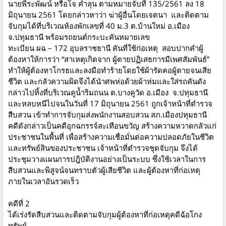
นายพีระพัฒน์ หรือโจ คำลุน ตามหมายจับที่ 135/2561 ลง 18
มิถุนายน 2561 โดยกล่าวหาว่า ฆ่าผู้อื่นโดยเจตนา และติดตาม
จับกุมได้ที่บริเวณห้องพักเลขที่ 40 ม.3 ต.บ้านใหม่ อ.เมือง
จ.ปทุมธานี พร้อมรถยนต์กระบะคันหมายเลข
ทะเบียน ผฉ – 172 อุบลราชธานี คันที่ใช้ก่อเหตุ สอบปากคำผู้
ต้องหาให้การว่า “สาเหตุเกิดจาก ผู้ตายปฏิเสธการมีเพศสัมพันธ์”
ทำให้ผู้ต้องหาโกรธและลงมือทำร้ายโดยใช้ผ้ารัดคอผู้ตายจนเสีย
ชีวิต และกลัวความผิดจึงได้นำศพห่อด้วยผ้าห่มและใส่รถคันดัง
กล่าวไปทิ้งที่บริเวณคูน้ำริมถนน ต.บางคูวัด อ.เมือง จ.ปทุมธานี
และหลบหนีไปจนในวันที่ 17 มิถุนายน 2561 ถูกเจ้าหน้าที่ตำรวจ
สืบสวน เข้าทำการจับกุมส่งพนักงานสอบสวน สภ.เมืองปทุมธานี
คดีดังกล่าวเป็นคดีอุกฉกรรจ์สะเทือนขวัญ สร้างความหวาดกลัวแก่
ประชาชนในพื้นที่ เพื่อสร้างความเชื่อมั่นต่อความปลอดภัยในชีวิต
และทรัพย์สินของประชาชน เจ้าหน้าที่ตำรวจชุดจับกุม จึงได้
ประชุมวางแผนการปฎิบัติงานอย่างเป็นระบบ ซึ่งใช้เวลาในการ
สืบสวนและพิสูจน์จนทราบตัวผู้เสียชีวิต และผู้ต้องหาที่ก่อเหตุ
ภายในเวลาอันรวดเร็ว
คดีที่ 2
ได้เร่งรัดสืบสวนและติดตามจับกุมผู้ต้องหาที่ก่อเหตุคดีฉ้อโกง
ทรัพย์