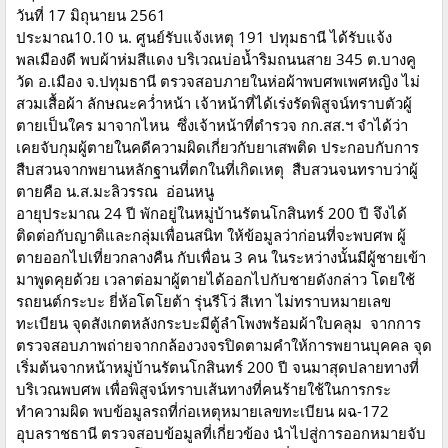
วันที่ 17 มิถุนายน 2561
ประมาณ10.10 น. ศูนย์รับแจ้งเหตุ 191 ปทุมธานี ได้รับแจ้ง
พลเมืองดี พบผ้าห่มสีแดง บริเวณบ่อน้ำริมถนนสาย 345 ต.บางคู
วัด อ.เมือง จ.ปทุมธานี ตรวจสอบภายในห่อผ้าพบศพเพศหญิง ไม่
สวมเสื้อผ้า ลักษณะคว่ำหน้า เจ้าหน้าที่ได้เร่งรัดพิสูจน์ทราบตัวผู้
ตายเป็นใคร มาจากไหน ซึ่งเจ้าหน้าที่ตำรวจ กก.สส.ฯ จำได้ว่า
เคยจับกุมผู้ตายในคดีความผิดเกี่ยวกับยาเสพติด ประกอบกับการ
สืบสวนจากพยานหลักฐานที่ตกในที่เกิดเหตุ สืบสวนจนทราบว่าผู้
ตายคือ น.ส.มะลิวรรณ อ่อนหนู
อายุประมาณ 24 ปี พักอยู่ในหมู่บ้านรัตนโกสินทร์ 200 ปี จึงได้
ติดต่อกับญาติและกลุ่มเพื่อนสนิท ให้ข้อมูลว่าก่อนที่จะพบศพ ผู้
ตายออกไปเที่ยวกลางคืน กับเพื่อน 3 คน ในระหว่างนั้นมีผู้ชายเข้า
มาพูดคุยด้วย เวลาต่อมาผู้ตายได้ออกไปกับชายดังกล่าว โดยใช้
รถยนต์กระบะ ยี่ห้อโตโยต้า รุ่นรีโว่ สีเทา ไม่ทราบหมายเลข
ทะเบียน จุดสังเกตหลังกระบะมีตู้ลำโพงพร้อมผ้าใบคลุม จากการ
ตรวจสอบภาพถ่ายจากกล้องวงจรปิดตามคำให้การพยานบุคคล จุด
เริ่มต้นจากหน้าหมู่บ้านรัตนโกสินทร์ 200 ปี จนมาสุดปลายทางที่
บริเวณพบศพ เพื่อพิสูจน์ทราบเส้นทางที่คนร้ายใช้ในการกระ
ทำความผิด พบข้อมูลรถที่ก่อเหตุหมายเลขทะเบียน ผฉ-172
อุบลราชธานี ตรวจสอบข้อมูลที่เกี่ยวข้อง นำไปสู่การออกหมายจับ