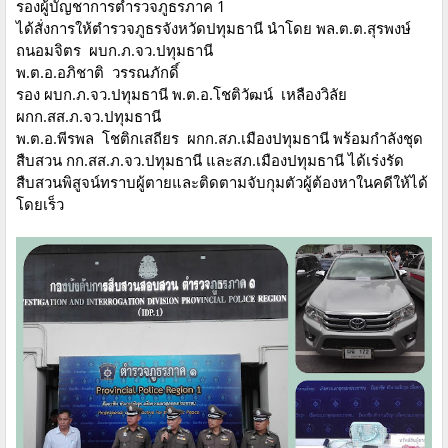
รองผู้บัญชาการตำรวจภูธรภาค 1
ได้สั่งการให้ตำรวจภูธรจังหวัดปทุมธานี นำโดย พล.ต.ต.สุรพงษ์
ถนอมจิตร ผบก.ภ.จว.ปทุมธานี
พ.ต.อ.อภิชาติ วรรณภักดิ์
รอง ผบก.ภ.จว.ปทุมธานี พ.ต.อ.โชติวัฒน์ เหลืองวิลัย
ผกก.สส.ภ.จว.ปทุมธานี
พ.ต.อ.พีรพล โชติกเสถียร ผกก.สภ.เมืองปทุมธานี พร้อมกำลังชุด
สืบสวน กก.สส.ภ.จว.ปทุมธานี และสภ.เมืองปทุมธานี ได้เร่งรัด
สืบสวนพิสูจน์ทราบผู้ตายและติดตามจับกุมตัวผู้ต้องหาในคดีให้ได้
โดยเร็ว