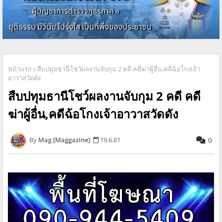
หน้าแรก
สืบปทุมธานีโชว์ผลงานจับกุม 2 คดี คดีฆ่าผู้อื่น,คดีฉ้อโกงเจ้า
อาวาสวัดดัง
สืบปทุมธานีโชว์ผลงานจับกุม 2 คดี คดี
ฆ่าผู้อื่น,คดีฉ้อโกงเจ้าอาวาสวัดดัง
Mag [Maggazine]
19.6.61
0