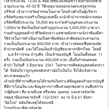
เวลาประมาณ 13.00 น. สื่อมวลชนได้เสนอข่าว คนร้ายเป็นชาย
อายุประมาณ 45-50 ปี ใช้กลอุบายหลอกลวงพระครูสุวรรณ
บริรักษ์ เจ้าอาวาสวัดสุวรรณโณภาส โดยอ้างตัวเป็นผู้บริหาร
บริษัทรับเหมาก่อสร้างใหญ่แห่งหนึ่ง จะนำผ้าป่าจากพนักงานของ
บริษัทซึ่งมีประมาณ 50,000 คน จะร่วมทำบุญคนละประมาณ
1,000บาท คิดเป็นเงินร่วมทำบุญประมาณ 5,000,000 บาท มา
ร่วมทำบุญทอดผ้าป่าที่วัดดังกล่าว แต่ชายดังกล่าวแจ้งว่าต้องมีค่า
ใช้จ่ายในการดำเนินงานเป็นค่าพิมพ์ซอง ค่าติดต่อประสานงาน
รวมเป็นเงินประมาณ 400,000 บาท เจ้าอาวาสหลงเชื่อตกลงจัด
ผ้าป่าสามัคคี และได้โอนเงินเข้าบัญชีธนาคารกสิกรไทย โดยมี
น.ส.จิราวรรณ บำรุงศิล เป็นเจ้าของบัญชี โอนเงินทั้งหมด 11
ครั้ง รวมเป็นเงินประมาณ 400,000 บาท เมื่อถึงกำหนดทอด
ผ้าป่า ในวันที่ 3 มิถุนายน 2561 ไม่สามารถติดต่อบุคคลดังกล่าว
ได้ จึงมั่นใจว่าถูกบุคคลดังกล่าวฉ้อโกเงินไป จึงได้แจ้งความ
สภ.ลาดหลุมแก้ว
เจ้าหน้าที่ตำรวจสืบสวนได้ร่วมกันวิเคราะห์ข้อมูลคนร้ายจากบัญชี
ที่มีการโอนเงิน และข้อมูลจากการสืบสวนทุกช่องทาง จนสืบทราบ
ว่าผู้ต้องหา คือ นายธิเบต หรือเชน จุมพรม และศาลจังหวัด
ปทุมธานีออกหมายจับที่ 132/2561 ลง 16 มิ.ย.61 ข้อหา
“ฉ้อโกง” หลังเกิดเหตุได้หลบหนี
ไปอยู่กับญาติต่างจังหวัด