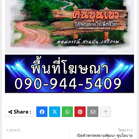
เก่ากว่า
ใหม่กว่า
เปิดตัวพรรคสยามพัฒนา ชูนโยบาย